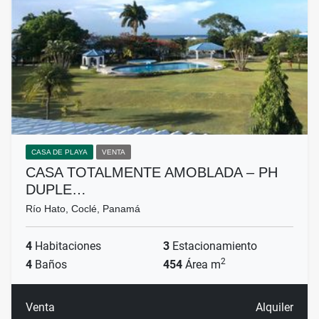
CASA DE PLAYA
VENTA
CASA TOTALMENTE AMOBLADA – PH
DUPLE…
Río Hato, Coclé, Panamá
4
Habitaciones
3
Estacionamiento
2
4
Baños
454
Área m
Venta
Alquiler