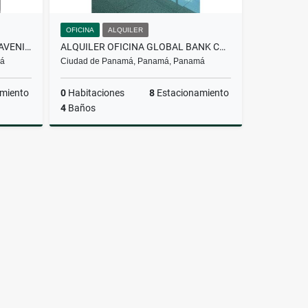
OFICINA
ALQUILER
ALQUILER OFICINA MARBELLA AVENIDA BALBOA 70M2
ALQUILER OFICINA GLOBAL BANK CALLE 50
má
Ciudad de Panamá, Panamá, Panamá
miento
0
Habitaciones
8
Estacionamiento
4
Baños
Alquiler
Alquiler
S$1,300
US$3,383