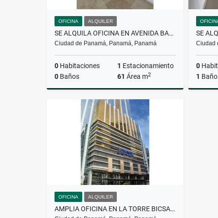
OFICINA
ALQUILER
OFICIN
SE ALQUILA OFICINA EN AVENIDA BALBOA
Ciudad de Panamá, Panamá, Panamá
Ciudad
0
Habitaciones
1
Estacionamiento
0
Habit
2
0
Baños
61
Área m
1
Baño
Alquiler
US$900
OFICINA
ALQUILER
AMPLIA OFICINA EN LA TORRE BICSA (AV. BALBOA)