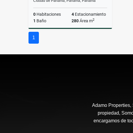
Ciudad de Panamá, Panamá, Panamá
0
Habitaciones
4
Estacionamiento
2
1
Baño
280
Área m
Alquiler
1
US$4,200
Adamo Properties,
propiedad, Somo
encargamos de todo