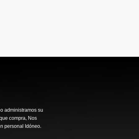
o administramos su
 que compra, Nos
en personal Idóneo.