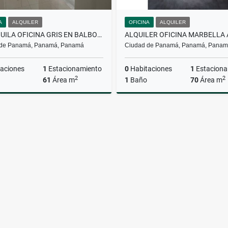
A
ALQUILER
OFICINA
ALQUILER
SE ALQUILA OFICINA GRIS EN BALBOA OFFICE CENTER
 de Panamá, Panamá, Panamá
Ciudad de Panamá, Panamá, Pana
aciones
1
Estacionamiento
0
Habitaciones
1
Estaciona
2
2
61
Área m
1
Baño
70
Área m
Alquiler
US$1,100
U