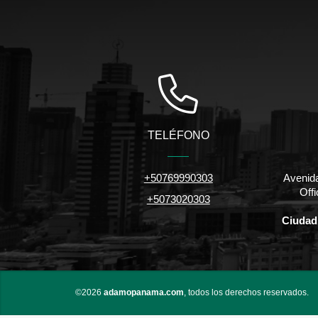
TELÉFONO
+50769990303
Avenida
Off
+5073020303
Ciudad
©2026
adamopanama.com
, todos los derechos reservados.