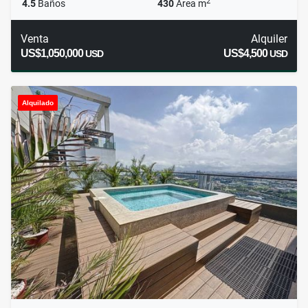
2
4.5
Baños
430
Área m
Venta
Alquiler
US$1,050,000
US$4,500
USD
USD
Alquilado