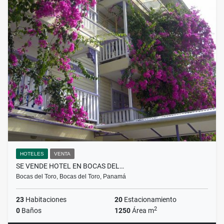
HOTELES
VENTA
SE VENDE HOTEL EN BOCAS DEL…
Bocas del Toro, Bocas del Toro, Panamá
23
Habitaciones
20
Estacionamiento
2
0
Baños
1250
Área m