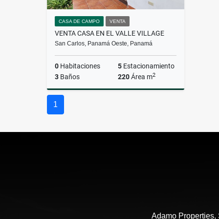
CASA DE CAMPO
VENTA
VENTA CASA EN EL VALLE VILLAGE
San Carlos, Panamá Oeste, Panamá
0
Habitaciones
5
Estacionamiento
2
3
Baños
220
Área m
Venta
Alquiler
1
US$295,000
US$1,200
Adamo Properties,