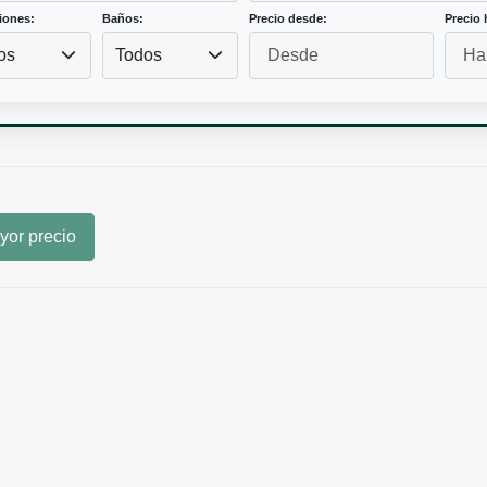
iones:
Baños:
Precio desde:
Precio 
os
Todos
or precio