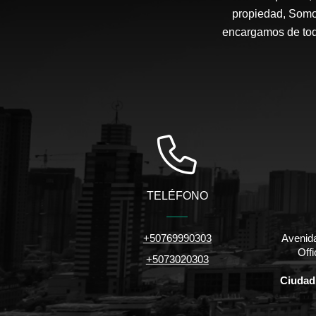
propiedad, Somo
encargamos de todo
TELÉFONO
+50769990303
Avenida
Off
+5073020303
Ciudad