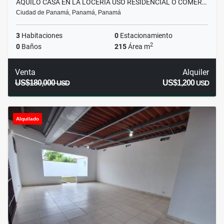
AQUILO CASA EN LA LOCERÍA USO RESIDENCIAL O COMER…
Ciudad de Panamá, Panamá, Panamá
3
Habitaciones
0
Estacionamiento
2
0
Baños
215
Área m
Venta
Alquiler
US$180,000
US$1,200
USD
USD
Alquilado