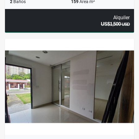
2
2
Baños
159
Área m
Alquiler
US$1,500
USD