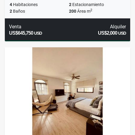
4
Habitaciones
2
Estacionamiento
2
2
Baños
200
Área m
Venta
Alquiler
US$645,750
US$2,000
USD
USD