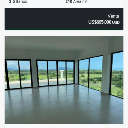
2
3.5
Baños
210
Área m
Venta
US$695,000
USD