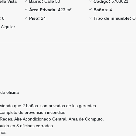
lla Vista
Barrio:
Calle 50
Código:
5703621
o
Área Privada:
423 m²
Baños:
4
:
8
Piso:
24
Tipo de inmueble:
Of
Alquiler
de oficina
 siendo que 2 baños son privados de los gerentes
completo de prevención incendios
 Redes, Aire Acondicionado Central, Area de Computo.
ibuida en 8 oficinas cerradas
ones