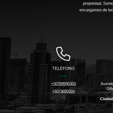
propiedad, Somo
encargamos de todo
TELÉFONO
+50769990303
Avenida
Off
+5073020303
Ciudad