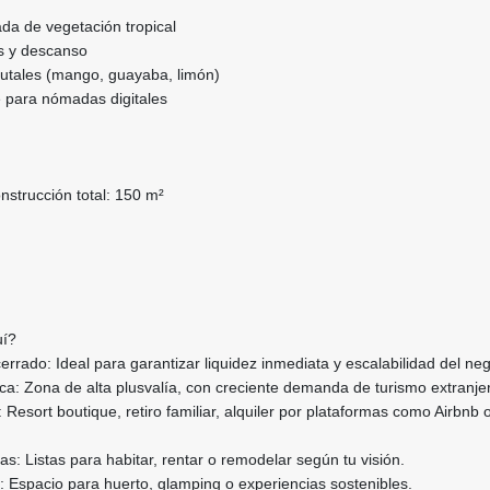
ada de vegetación tropical
s y descanso
rutales (mango, guayaba, limón)
e para nómadas digitales
nstrucción total: 150 m²
uí?
errado: Ideal para garantizar liquidez inmediata y escalabilidad del neg
ica: Zona de alta plusvalía, con creciente demanda de turismo extranjer
: Resort boutique, retiro familiar, alquiler por plataformas como Airbnb 
as: Listas para habitar, rentar o remodelar según tu visión.
o: Espacio para huerto, glamping o experiencias sostenibles.