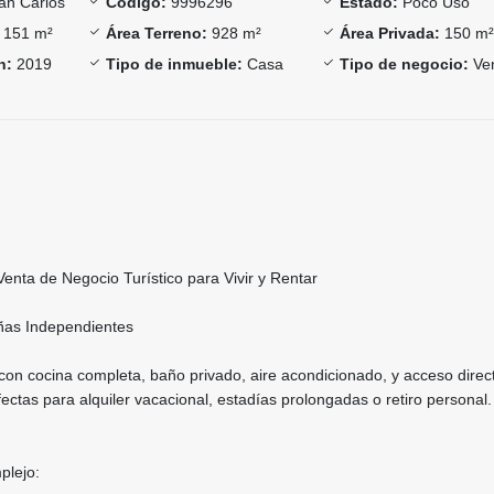
n Carlos
Código:
9996296
Estado:
Poco Uso
151 m²
Área Terreno:
928 m²
Área Privada:
150 m
n:
2019
Tipo de inmueble:
Casa
Tipo de negocio:
Ve
enta de Negocio Turístico para Vivir y Rentar
ñas Independientes
on cocina completa, baño privado, aire acondicionado, y acceso direc
ctas para alquiler vacacional, estadías prolongadas o retiro personal.
plejo: