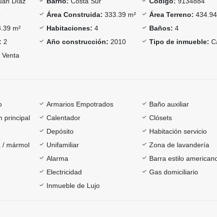
uan Díaz
Barrio:
Costa Sur
Código:
9134884
o
Área Construida:
333.39 m²
Área Terreno:
434.94
.39 m²
Habitaciones:
4
Baños:
4
:
2
Año construcción:
2010
Tipo de inmueble:
C
Venta
o
Armarios Empotrados
Baño auxiliar
 principal
Calentador
Clósets
Depósito
Habitación servicio
 / mármol
Unifamiliar
Zona de lavandería
Alarma
Barra estilo american
Electricidad
Gas domiciliario
Inmueble de Lujo