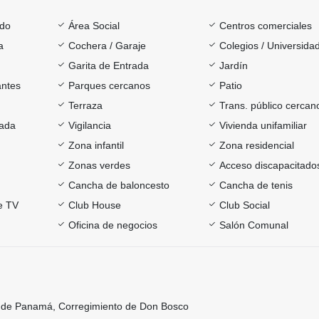
ado
Área Social
Centros comerciales
a
Cochera / Garaje
Colegios / Universida
Garita de Entrada
Jardín
antes
Parques cercanos
Patio
Terraza
Trans. público cercan
rada
Vigilancia
Vivienda unifamiliar
Zona infantil
Zona residencial
Zonas verdes
Acceso discapacitado
Cancha de baloncesto
Cancha de tenis
e TV
Club House
Club Social
Oficina de negocios
Salón Comunal
ia de Panamá, Corregimiento de Don Bosco