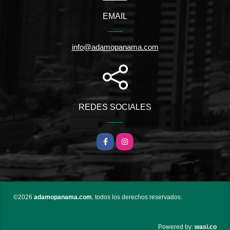
EMAIL
info@adamopanama.com
REDES SOCIALES
Facebook
Instagram
©2026
adamopanama.com
, todos los derechos reservados.
wasi.co
Powered by: