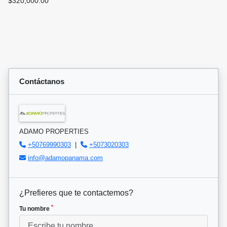
$320,000.00
Contáctanos
ADAMO PROPERTIES
+50769990303
|
+5073020303
info@adamopanama.com
¿Prefieres que te contactemos?
*
Tu nombre