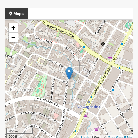
Mapa
+
−
200 m
500 ft
Leaflet
| Wasi - ©
OpenStreetMap