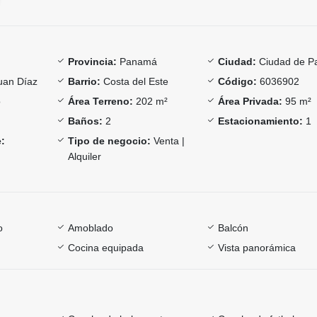
Provincia:
Panamá
Ciudad:
Ciudad de 
uan Díaz
Barrio:
Costa del Este
Código:
6036902
o
Área Terreno:
202 m²
Área Privada:
95 m²
Baños:
2
Estacionamiento:
1
:
Tipo de negocio:
Venta |
Alquiler
o
Amoblado
Balcón
Cocina equipada
Vista panorámica