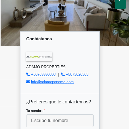
Contáctanos
ADAMO PROPERTIES
+50769990303
|
+5073020303
info@adamopanama.com
¿Prefieres que te contactemos?
*
Tu nombre