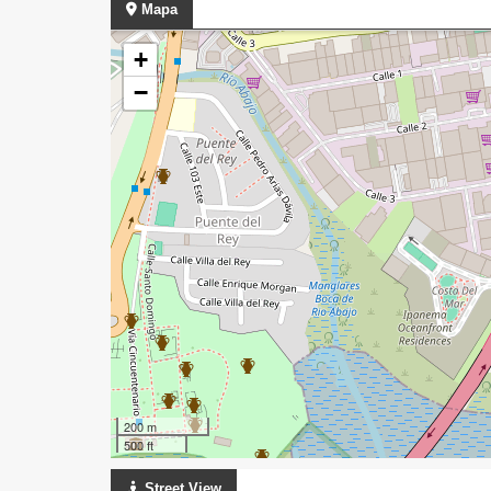
Mapa
+
−
200 m
500 ft
Street View