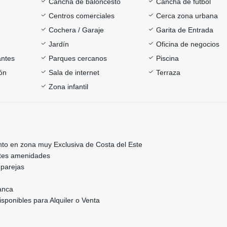
Cancha de baloncesto
Cancha de futbol
Centros comerciales
Cerca zona urbana
Cochera / Garaje
Garita de Entrada
Jardín
Oficina de negocios
antes
Parques cercanos
Piscina
ón
Sala de internet
Terraza
Zona infantil
to en zona muy Exclusiva de Costa del Este
ntes amenidades
o parejas
lanca
sponibles para Alquiler o Venta