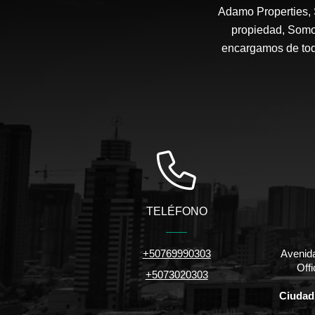
Adamo Properties,
propiedad, Somo
encargamos de todo
TELÉFONO
+50769990303
Avenida
Off
+5073020303
Ciudad