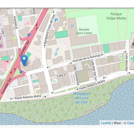
Leaflet
| Wasi - ©
Ope