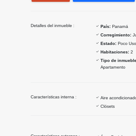
Detalles del inmueble :
País:
Panamá
Corregimiento:
J
Estado:
Poco Us
Habitaciones:
2
Tipo de inmueble
Apartamento
Características interna :
Aire acondicionad
Clósets
Características externas :