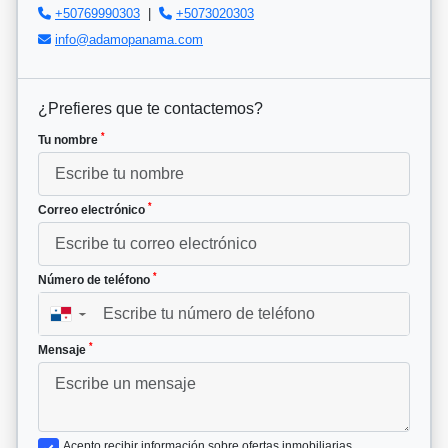
+50769990303
|
+5073020303
info@adamopanama.com
¿Prefieres que te contactemos?
*
Tu nombre
*
Correo electrónico
*
Número de teléfono
▼
*
Mensaje
Acepto recibir información sobre ofertas inmobiliarias