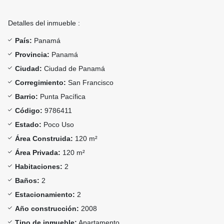
Detalles del inmueble :
País:
Panamá
Provincia:
Panamá
Ciudad:
Ciudad de Panamá
Corregimiento:
San Francisco
Barrio:
Punta Pacífica
Código:
9786411
Estado:
Poco Uso
Área Construida:
120 m²
Área Privada:
120 m²
Habitaciones:
2
Baños:
2
Estacionamiento:
2
Año construcción:
2008
Tipo de inmueble:
Apartamento