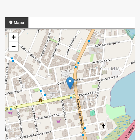
Mapa
+
−