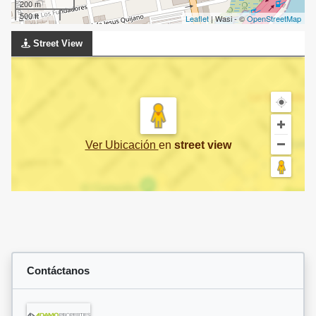
200 m
500 ft
Leaflet
| Wasi - ©
OpenStreetMap
Street View
Ver Ubicación
en
street view
Contáctanos