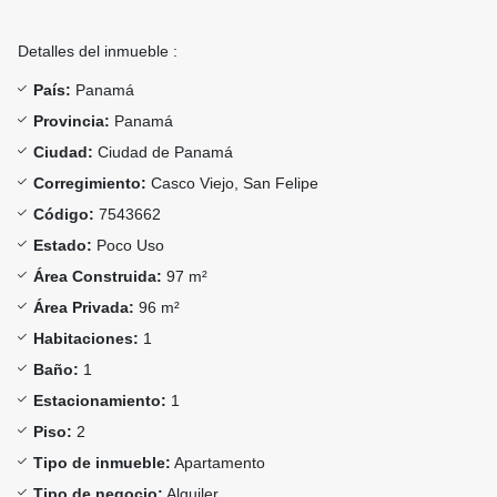
Detalles del inmueble :
País:
Panamá
Provincia:
Panamá
Ciudad:
Ciudad de Panamá
Corregimiento:
Casco Viejo, San Felipe
Código:
7543662
Estado:
Poco Uso
Área Construida:
97 m²
Área Privada:
96 m²
Habitaciones:
1
Baño:
1
Estacionamiento:
1
Piso:
2
Tipo de inmueble:
Apartamento
Tipo de negocio:
Alquiler