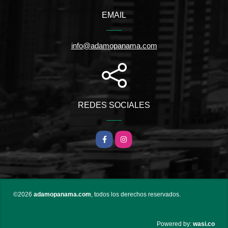
EMAIL
info@adamopanama.com
REDES SOCIALES
Facebook
Instagram
©2026
adamopanama.com
, todos los derechos reservados.
wasi.co
Powered by: