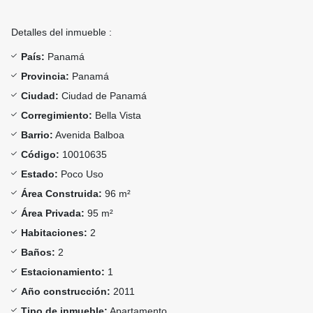
Detalles del inmueble :
País:
Panamá
Provincia:
Panamá
Ciudad:
Ciudad de Panamá
Corregimiento:
Bella Vista
Barrio:
Avenida Balboa
Código:
10010635
Estado:
Poco Uso
Área Construida:
96 m²
Área Privada:
95 m²
Habitaciones:
2
Baños:
2
Estacionamiento:
1
Año construcción:
2011
Tipo de inmueble:
Apartamento