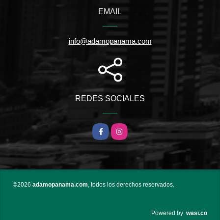
EMAIL
info@adamopanama.com
REDES SOCIALES
Facebook
Instagram
©2026
adamopanama.com
, todos los derechos reservados.
wasi.co
Powered by: