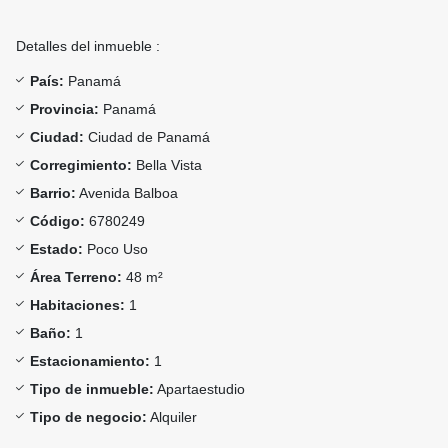
Detalles del inmueble :
País:
Panamá
Provincia:
Panamá
Ciudad:
Ciudad de Panamá
Corregimiento:
Bella Vista
Barrio:
Avenida Balboa
Código:
6780249
Estado:
Poco Uso
Área Terreno:
48 m²
Habitaciones:
1
Baño:
1
Estacionamiento:
1
Tipo de inmueble:
Apartaestudio
Tipo de negocio:
Alquiler